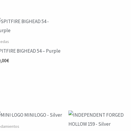
uedas
PITFIRE BIGHEAD 54 – Purple
9,00
€
odamientos