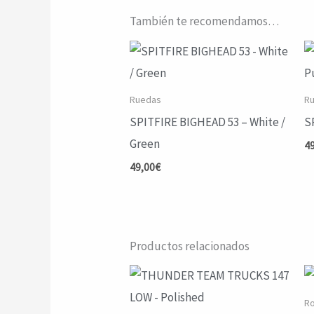
También te recomendamos…
Ruedas
R
SPITFIRE BIGHEAD 53 – White /
S
Green
4
49,00
€
Productos relacionados
R