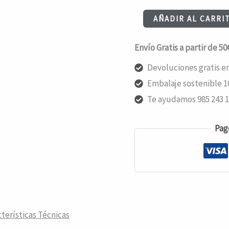
SPITFIRE
AÑADIR AL CARRI
BIGHEAD
Envío Gratis a partir de 5
57
-
Devoluciones gratis en
Blue
Embalaje sostenible 1
cantidad
Te ayudamos 985 243 
Pag
terísticas Técnicas