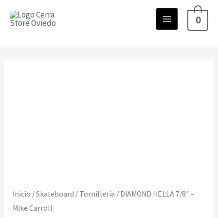
Ir
0
al
contenido
Inicio
/
Skateboard
/
Tornillería
/ DIAMOND HELLA 7/8″ –
Mike Carroll