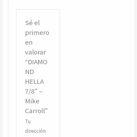
Sé el
primero
en
valorar
“DIAMO
ND
HELLA
7/8″ –
Mike
Carroll”
Tu
dirección