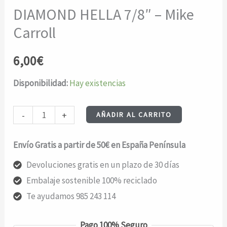
DIAMOND HELLA 7/8″ – Mike
Carroll
6,00
€
Disponibilidad:
Hay existencias
DIAMOND
-
+
AÑADIR AL CARRITO
HELLA
7/8"
Envío Gratis a partir de 50€ en España Península
-
Devoluciones gratis en un plazo de 30 días
Mike
Embalaje sostenible 100% reciclado
Carroll
Te ayudamos 985 243 114
cantidad
Pago 100% Seguro