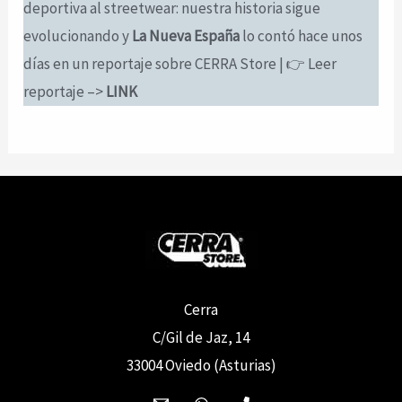
deportiva al streetwear: nuestra historia sigue
evolucionando y
La Nueva España
lo contó hace unos
días en un reportaje sobre CERRA Store | 👉 Leer
reportaje –>
LINK
Cerra
C/Gil de Jaz, 14
33004 Oviedo (Asturias)