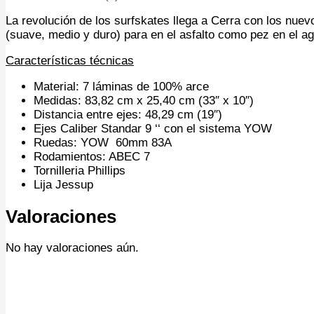
La revolución de los surfskates llega a Cerra con los nue
(suave, medio y duro) para en el asfalto como pez en el a
Características técnicas
Material:
7 láminas de 100% arce
Medidas: 83,82 cm x 25,40 cm (33″ x 10″)
Distancia entre ejes: 48,29 cm (19″)
Ejes Caliber S
tandar
9
‘
‘
con el sistema
YOW
Ruedas:
YOW
60mm
83A
Rodamientos
:
ABEC
7
Tornilleria
Phillips
Lija
Jessup
Valoraciones
No hay valoraciones aún.