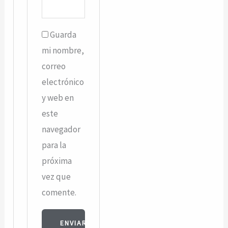
Guarda
mi nombre,
correo
electrónico
y web en
este
navegador
para la
próxima
vez que
comente.