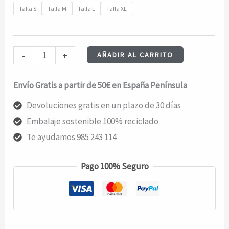
Talla S
Talla M
Talla L
Talla XL
85,00€.
59,50€.
TRENDSPLANT
-
+
AÑADIR AL CARRITO
ESSENTIAL
CR
Envío Gratis a partir de 50€ en España Península
-
Devoluciones gratis en un plazo de 30 días
Heather
Embalaje sostenible 100% reciclado
Grey
Te ayudamos 985 243 114
cantidad
Pago 100% Seguro