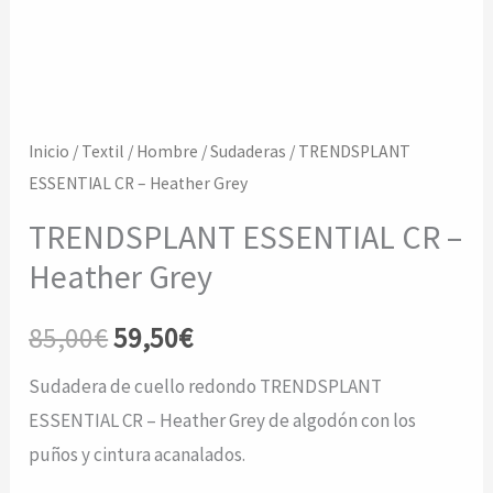
Inicio
/
Textil
/
Hombre
/
Sudaderas
/ TRENDSPLANT
ESSENTIAL CR – Heather Grey
TRENDSPLANT ESSENTIAL CR –
Heather Grey
El
El
85,00
€
59,50
€
precio
precio
Sudadera de cuello redondo TRENDSPLANT
ESSENTIAL CR – Heather Grey de algodón con los
original
actual
puños y cintura acanalados.
era:
es: