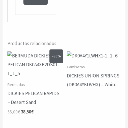
Productos relacionados
-30%
Camisetas
DICKIES UNION SPRINGS
(DK0A4YKLWHX) – White
Bermudas
DICKIES PELICAN RAPIDS
– Desert Sand
El
El
55,00
€
38,50
€
precio
precio
original
actual
era:
es: