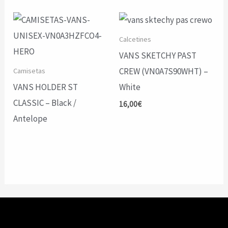
55,00€.
38,50€.
Calcetines
VANS SKETCHY PAST
CREW (VN0A7S90WHT) –
Camisetas
VANS HOLDER ST
White
CLASSIC – Black /
16,00
€
Antelope