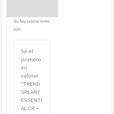
No hay valoraciones
aún.
Sé el
primero
en
valorar
“TREND
SPLANT
ESSENTI
AL CR –