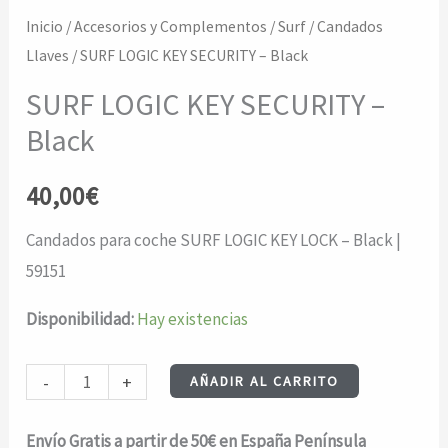
Inicio
/
Accesorios y Complementos
/
Surf
/
Candados
Llaves
/ SURF LOGIC KEY SECURITY – Black
SURF LOGIC KEY SECURITY –
Black
40,00
€
Candados para coche SURF LOGIC KEY LOCK – Black |
59151
Disponibilidad:
Hay existencias
SURF
-
+
AÑADIR AL CARRITO
LOGIC
KEY
Envío Gratis a partir de 50€ en España Península