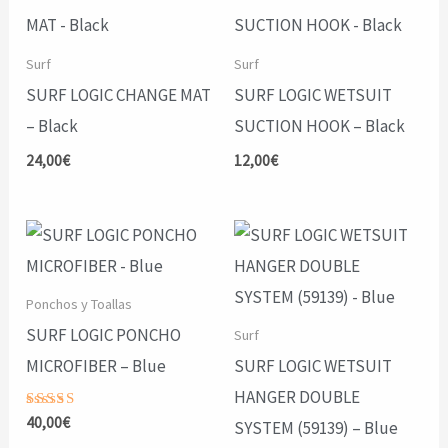
Surf
Surf
SURF LOGIC CHANGE MAT
SURF LOGIC WETSUIT
– Black
SUCTION HOOK – Black
24,00
€
12,00
€
Ponchos y Toallas
SURF LOGIC PONCHO
Surf
MICROFIBER – Blue
SURF LOGIC WETSUIT
HANGER DOUBLE
Valorado
40,00
€
SYSTEM (59139) – Blue
con
5.00