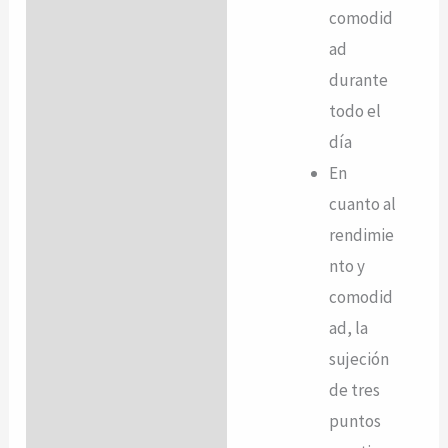
comodid
ad
durante
todo el
día
En
cuanto al
rendimie
nto y
comodid
ad, la
sujeción
de tres
puntos