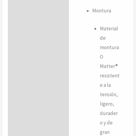
Montura
Material
de
montura
O
Matter®
resistent
e a la
tensión,
ligero,
durader
o y de
gran