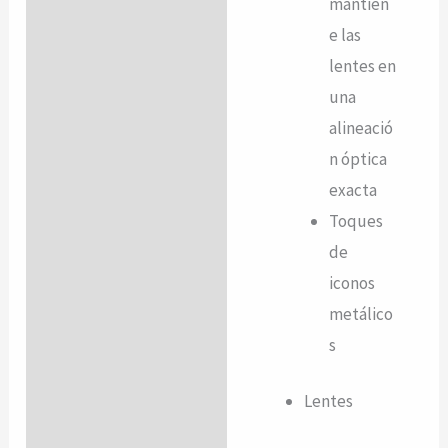
mantien
e las
lentes en
una
alineació
n óptica
exacta
Toques
de
iconos
metálico
s
Lentes