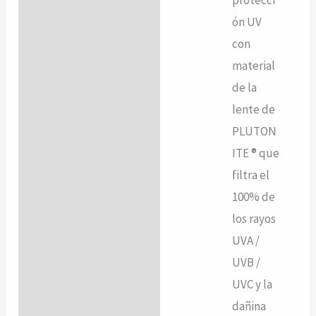
protecci
ón UV
con
material
de la
lente de
PLUTON
ITE ® que
filtra el
100% de
los rayos
UVA /
UVB /
UVC y la
dañina