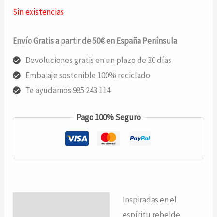
precio
precio
Sin existencias
original
actual
Envío Gratis a partir de 50€ en España Península
era:
es:
Devoluciones gratis en un plazo de 30 días
Embalaje sostenible 100% reciclado
129,00€.
116,10€.
Te ayudamos 985 243 114
Pago 100% Seguro
Inspiradas en el
Descripción
espíritu rebelde