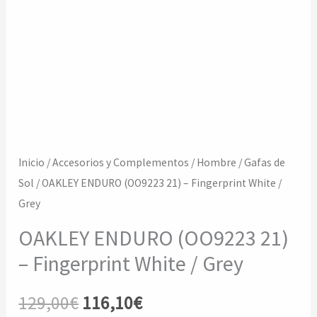
Inicio
/
Accesorios y Complementos
/
Hombre
/
Gafas de
Sol
/ OAKLEY ENDURO (OO9223 21) – Fingerprint White /
Grey
OAKLEY ENDURO (OO9223 21)
– Fingerprint White / Grey
El
El
129,00
€
116,10
€