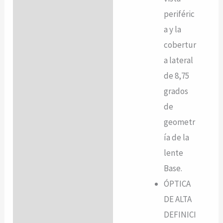
periféric
a y la
cobertur
a lateral
de 8,75
grados
de
geometr
ía de la
lente
Base.
ÓPTICA
DE ALTA
DEFINICI