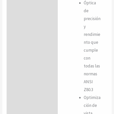
Óptica
de
precisión
y
rendimie
nto que
cumple
con
todas las
normas
ANSI
Z80.3
Optimiza
ción de
vista