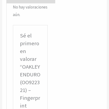
No hay valoraciones
aún.
Sé el
primero
en
valorar
“OAKLEY
ENDURO
(OO9223
21) –
Fingerpr
int