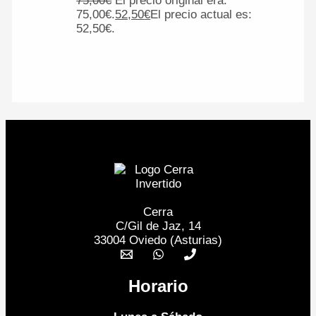
75,00
€
El precio original era:
75,00€.
52,50
€
El precio actual es:
52,50€.
Cerra
C/Gil de Jaz, 14
33004 Oviedo (Asturias)
Horario