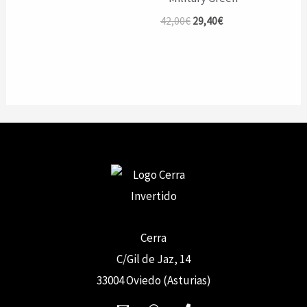
El
El
42,00
€
29,40
€
precio
precio
original
actual
era:
es:
42,00€.
29,40€.
Cerra
C/Gil de Jaz, 14
33004 Oviedo (Asturias)