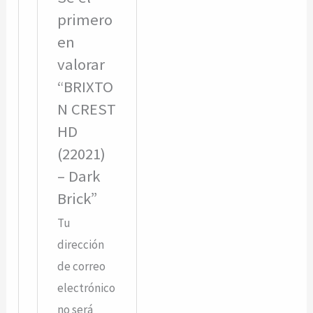
primero
en
valorar
“BRIXTO
N CREST
HD
(22021)
– Dark
Brick”
Tu
dirección
de correo
electrónico
no será