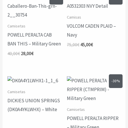
Camisas
VOLCOM CADEN PLAID –
Camisetas
POWELL PERALTA CAB
Navy
BAN THIS – Military Green
El
El
75,00
€
45,00
€
precio
precio
El
El
40,00
€
28,00
€
original
actual
precio
precio
era:
es:
original
actual
75,00€.
45,00€.
era:
es:
40,00€.
28,00€.
-30%
Camisetas
DICKIES UNION SPRINGS
(DK0A4YKLWHX) – White
Camisetas
POWELL PERALTA RIPPER
– Military Green