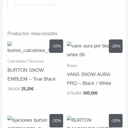
Productos relacionados
-10%
-20%
Calcetines Técnicos
Botas
BURTON SNOW
VANS SNOW AURA
EMBLEM – True Black
PRO – Black / White
El
El
28,00
€
25,20
€
El
El
375,00
€
300,00
€
precio
precio
precio
precio
original
actual
original
actual
era:
es:
era:
es:
28,00€.
25,20€.
375,00€.
300,00€.
-20%
-10%