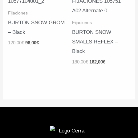
Fijaciones
BURTON SNOW GROM
Fijaciones
– Black
BURTON SNOW
SMALLS REFLEX –
El
El
120,00
€
96,00
€
precio
precio
Black
original
actual
era:
es:
El
El
180,00
€
162,00
€
120,00€.
96,00€.
precio
precio
original
actual
era:
es:
180,00€.
162,00€.