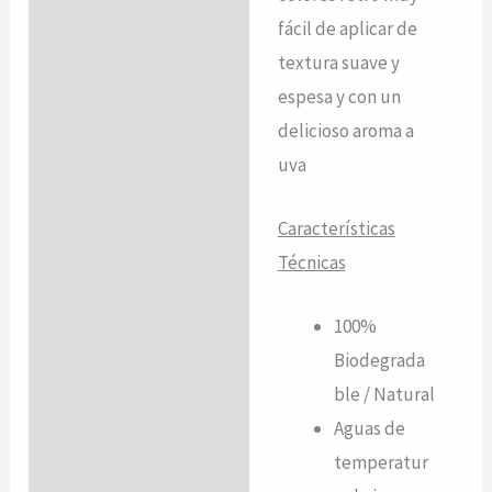
fácil de aplicar de
textura suave y
espesa y con un
delicioso aroma a
uva
Características
Técnicas
100%
B
iodegrada
ble
/ N
atural
Aguas de
temperatur