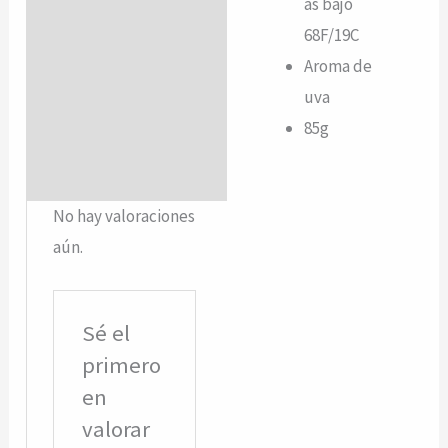
as bajo
68F/19C
Aroma de
uva
85g
No hay valoraciones
aún.
Sé el
primero
en
valorar