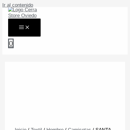
Ir al contenido
0
Inicio
/
Textil
/
Hombre
/
Camisetas
/ SANTA