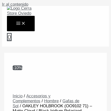
Ir al contenido
0
-10%
Inicio
/
Accesorios y
Complementos
/
Hombre
/
Gafas de
Sol
/ OAKLEY HOLBROOK (OO9102 71) –
Matte Cloud / Black Iridium Polarized