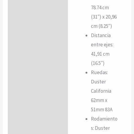
78.74 cm
(31″) x 20,96
cm (8.25″)
Distancia
entre ejes:
41,91 cm
(16.5″)
Ruedas:
Duster
California
62mm x
51mm 83A
Rodamiento
s: Duster