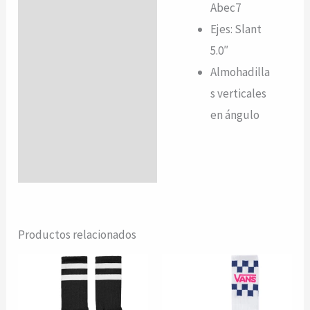
Abec7
Ejes: Slant
5.0″
Almohadilla
s
verticales
en ángulo
Productos relacionados