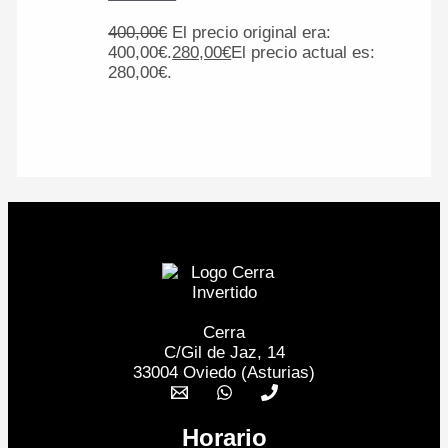
400,00
€
El precio original era:
400,00€.
280,00
€
El precio actual es:
280,00€.
Cerra
C/Gil de Jaz, 14
33004 Oviedo (Asturias)
Horario