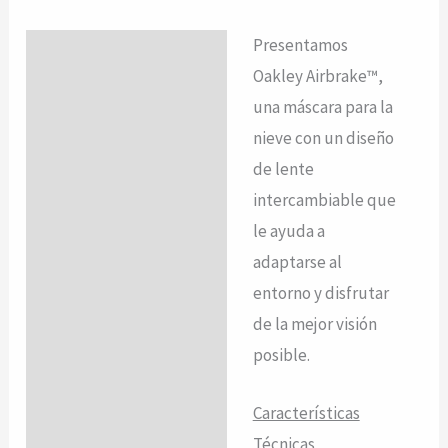
Presentamos
Descripción
Oakley Airbrake™,
Valoraciones (0)
una máscara para la
nieve con un diseño
de lente
intercambiable que
le ayuda a
adaptarse al
entorno y disfrutar
de la mejor visión
posible.
Características
Técnicas