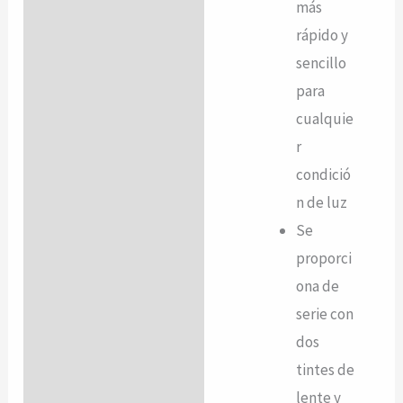
más
rápido y
sencillo
para
cualquie
r
condició
n de luz
Se
proporci
ona de
serie con
dos
tintes de
lente y