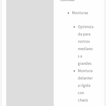
Monturas
Optimiza
da para
rostros
mediano
s a
grandes
Montura
delanter
a rígida
con
chasis