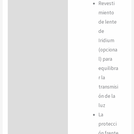
Revesti
miento
de lente
de
Iridium
(opciona
l) para
equilibra
r la
transmisi
ón de la
luz
La
protecci
ón frente