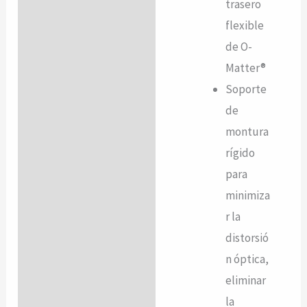
trasero
flexible
de O-
Matter®
Soporte
de
montura
rígido
para
minimiza
r la
distorsió
n óptica,
eliminar
la