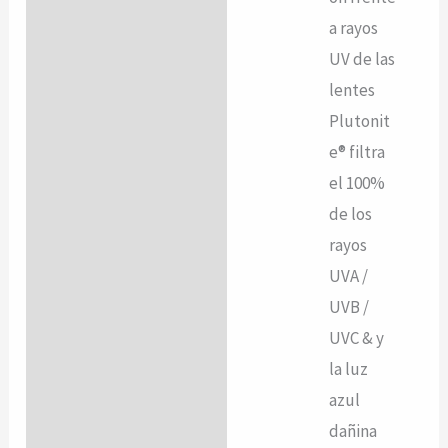
a rayos
UV de las
lentes
Plutonit
e® filtra
el 100%
de los
rayos
UVA /
UVB /
UVC & y
la luz
azul
dañina