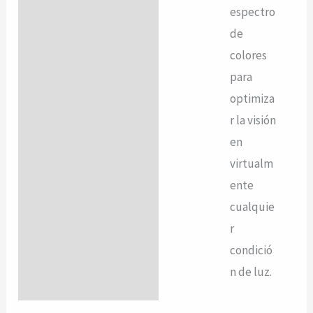
espectro
de
colores
para
optimiza
r la visión
en
virtualm
ente
cualquie
r
condició
n de luz.