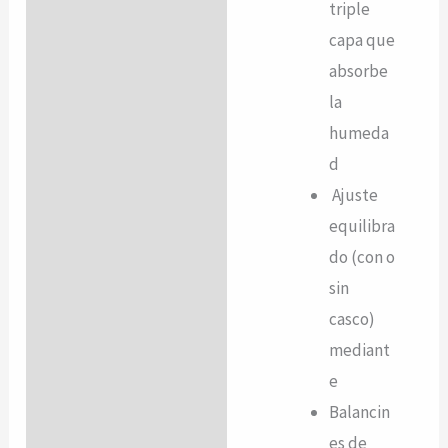
triple
capa que
absorbe
la
humeda
d
Ajuste
equilibra
do (con o
sin
casco)
mediant
e
Balancin
es de