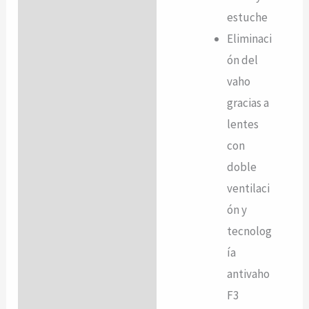
estuche
Eliminaci
ón del
vaho
gracias a
lentes
con
doble
ventilaci
ón y
tecnolog
ía
antivaho
F3