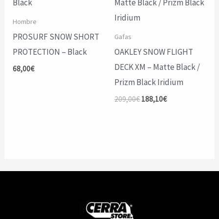
Hombre
PROSURF SNOW SHORT
Gafas
PROTECTION – Black
OAKLEY SNOW FLIGHT
DECK XM – Matte Black /
68,00
€
Prizm Black Iridium
El
El
209,00
€
188,10
€
precio
precio
original
actual
era:
es:
209,00€.
188,10€.