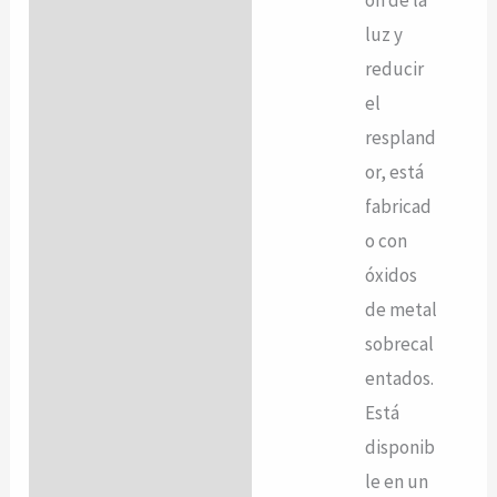
luz y
reducir
el
respland
or, está
fabricad
o con
óxidos
de metal
sobrecal
entados.
Está
disponib
le en un