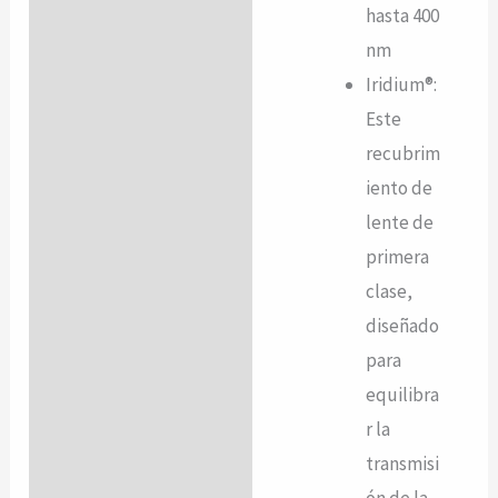
hasta 400
nm
Iridium®:
Este
recubrim
iento de
lente de
primera
clase,
diseñado
para
equilibra
r la
transmisi
ón de la