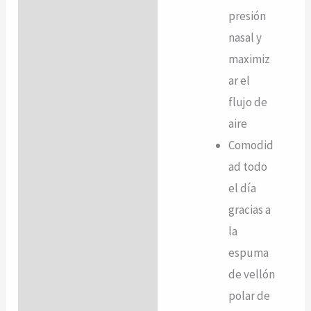
presión
nasal y
maximiz
ar el
flujo de
aire
Comodid
ad todo
el día
gracias a
la
espuma
de vellón
polar de