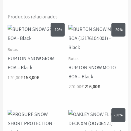
Productos relacionados
-10%
-20%
Botas
BURTON SNOW GROM
Botas
BOA – Black
BURTON SNOW MOTO
BOA – Black
El
El
170,00
€
153,00
€
precio
precio
El
El
270,00
€
216,00
€
original
actual
precio
precio
era:
es:
original
actual
170,00€.
153,00€.
era:
es:
270,00€.
216,00€.
-10%