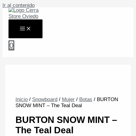
Ir al contenido
0
Inicio
/
Snowboard
/
Mujer
/
Botas
/ BURTON
SNOW MINT – The Teal Deal
BURTON SNOW MINT –
The Teal Deal