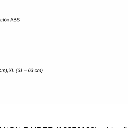
ación ABS
1 cm);XL (61 – 63 cm)