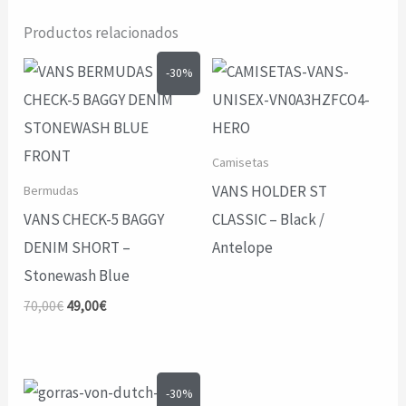
Productos relacionados
-30%
Camisetas
VANS HOLDER ST
Bermudas
VANS CHECK-5 BAGGY
CLASSIC – Black /
DENIM SHORT –
Antelope
Stonewash Blue
El
El
70,00
€
49,00
€
precio
precio
original
actual
era:
es:
70,00€.
49,00€.
-30%