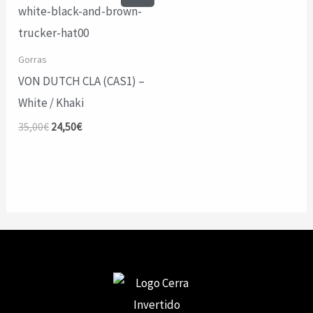
Gorras
VON DUTCH CLA (CAS1) –
White / Khaki
El
El
35,00
€
24,50
€
precio
precio
original
actual
era:
es:
35,00€.
24,50€.