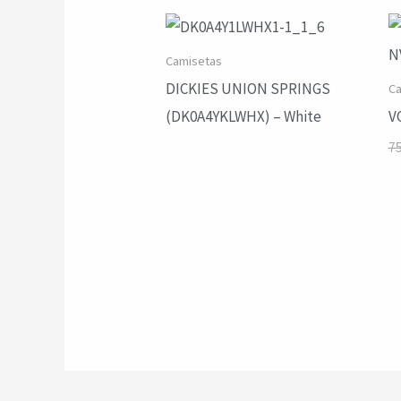
Camisetas
DICKIES UNION SPRINGS
Ca
(DK0A4YKLWHX) – White
V
7