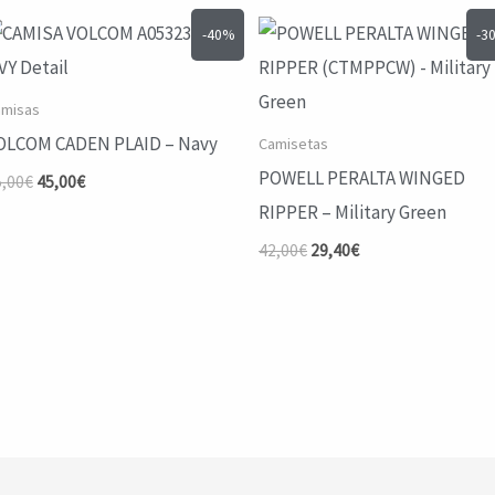
-40%
-3
misas
OLCOM CADEN PLAID – Navy
Camisetas
POWELL PERALTA WINGED
El
El
5,00
€
45,00
€
precio
precio
RIPPER – Military Green
original
actual
era:
es:
El
El
42,00
€
29,40
€
75,00€.
45,00€.
precio
precio
original
actual
era:
es:
42,00€.
29,40€.