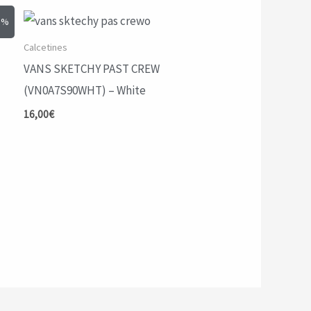
0%
Calcetines
VANS SKETCHY PAST CREW
(VN0A7S90WHT) – White
16,00
€