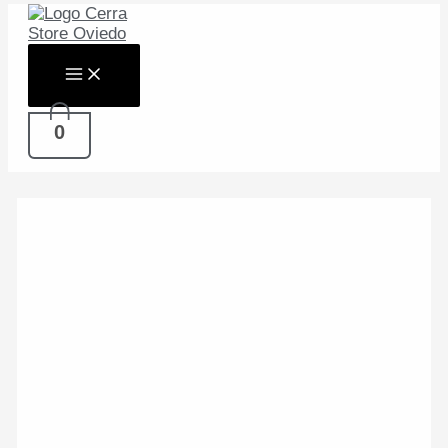
Ir
al
contenido
0