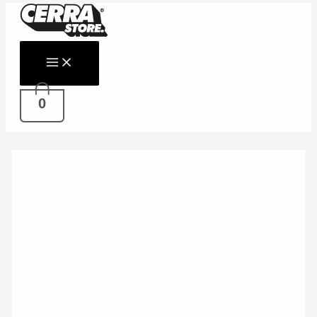
Ir
al
contenido
0