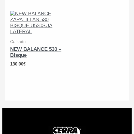
100,00€.
70,00€.
Calzado
NEW BALANCE 530 –
Bisque
130,00
€