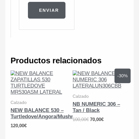
Productos relacionados
-30%
Calzado
Calzado
NB NUMERIC 306 –
NEW BALANCE 530 –
Tan / Black
Turtledove/Angora/Mushroom
El
El
100,00
€
70,00
€
precio
precio
120,00
€
original
actual
era:
es: