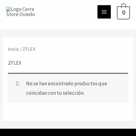
Ir
0
al
contenido
Inicio
/ ZFLEX
ZFLEX
No se han encontrado productos que
coincidan con tu selección.