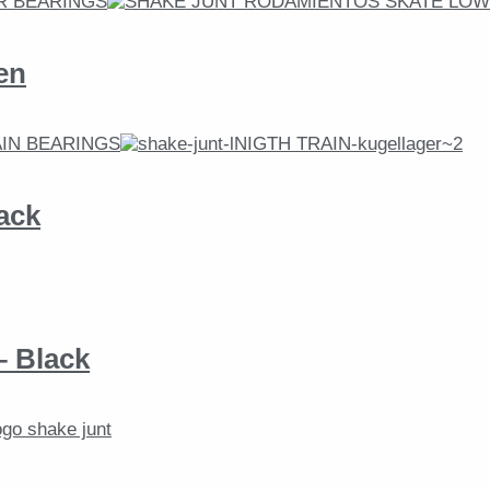
en
ack
 Black