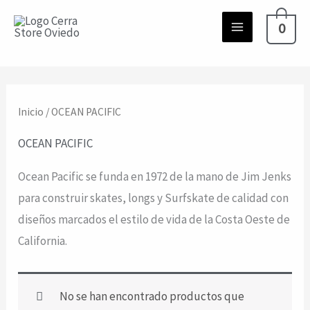
Ir
0
al
contenido
Inicio
/ OCEAN PACIFIC
OCEAN PACIFIC
Ocean Pacific se funda en 1972 de la mano de Jim Jenks
para construir skates, longs y Surfskate de calidad con
diseños marcados el estilo de vida de la Costa Oeste de
California.
No se han encontrado productos que