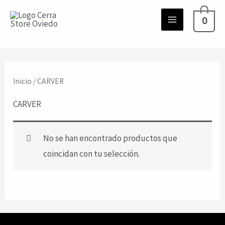
Ir
0
al
contenido
Inicio
/ CARVER
CARVER
No se han encontrado productos que
coincidan con tu selección.